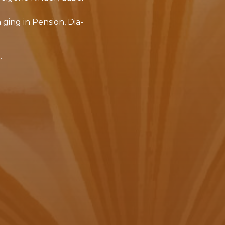
ging in Pen­si­on, Di­a­
.