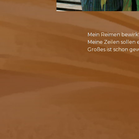
Mein Rei­men be­wirkt
Mei­ne Zei­len sol­len
Gro­ßes ist schon ge­wi