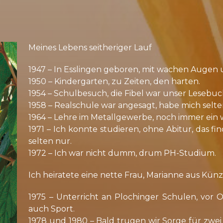
Mei­nes Le­bens seit­he­ri­ger Lauf
1947 – In Ess­lin­gen ge­bo­ren, mit wa­chen Au­gen
1950 – Kin­der­gar­ten, zu Zei­ten, den har­ten.
1954 – Schul­be­such, die Fi­bel war un­ser Le­se­buc
1958 – Re­al­schu­le war an­ge­sagt, ha­be mich sel­t
1964 – Leh­re im Me­tall­ge­wer­be, noch im­mer ein w
1971 – Ich konn­te stu­die­ren, oh­ne Abi­tur, das 
sel­ten nur.
1972 – Ich war nicht dumm, drum PH-Stu­di­um.
Ich hei­ra­te­te ei­ne net­te Frau, Ma­ri­an­ne aus Kün­z
1975 – Un­ter­richt an Plo­chin­ger Schu­len, vor Or
auch Sport.
1978 und 1980 – Bald tru­gen wir Sor­ge für zwei ei