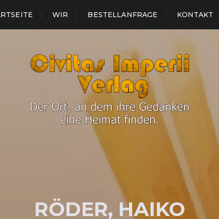
ARTSEITE
WIR
BESTELLANFRAGE
KON­TAKT
RÖ­DER, HAI­KO