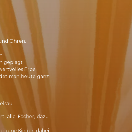
 und Oh­ren.
h.
en ge­plagt.
ert­vol­les Er­be.
fin­det man heu­te ganz
els­au.
t, al­le Fä­cher, da­zu
­ge­ne Kin­der, da­bei