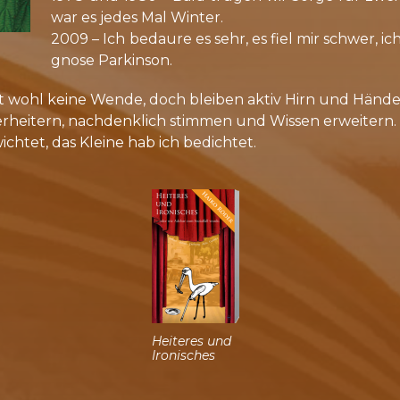
war es je­des Mal Win­ter.
2009 – Ich be­dau­re es sehr, es fiel mir schwer, ich 
gno­se Par­kin­son.
 wohl kei­ne Wen­de, doch blei­ben ak­tiv Hirn und Hän­de
 er­hei­tern, nach­denk­lich stim­men und Wis­sen er­wei­tern.
ch­tet, das Klei­ne hab ich be­dich­tet.
Hei­te­res und
Iro­ni­sches