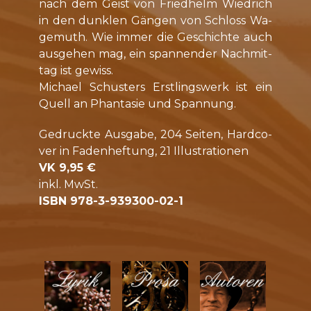
nach dem Geist von Fried­helm Wied­rich
in den dunk­len Gän­gen von Schloss Wa­
ge­muth. Wie im­mer die Ge­schich­te auch
aus­ge­hen mag, ein span­nen­der Nach­mit­
tag ist ge­wiss.
Mi­cha­el Schus­ters Erst­lings­werk ist ein
Quell an Phan­ta­sie und Span­nung.
Ge­druck­te Aus­ga­be, 204 Sei­ten, Hard­co­
ver in Fa­den­hef­tung, 21 Il­lus­tra­ti­o­nen
VK 9,95 €
inkl. MwSt.
ISBN 978-3-939300-02-1