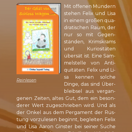
Mit of­fe­nen Mün­dern
ste­hen Fe­lix und Li­sa
in ei­nem gro­ßen qua­
dra­ti­schen Raum, der
nur so mit Ge­gen­
stän­den, Krims­krams
und Ku­ri­o­si­tä­ten
über­sät ist. Ei­ne Sam­
mel­stel­le von An­ti­
qui­tä­ten. Fe­lix und Li­
sa ken­nen sol­che
Reinlesen
Din­ge, das sind Über­
bleib­sel aus ver­gan­
ge­nen Zei­ten, al­tes Gut, dem ein be­son­
de­rer Wert zu­ge­schrie­ben wird. Und als
der On­kel aus dem Per­ga­ment der Rüs­
tung vor­zu­le­sen be­ginnt, be­glei­ten Fe­lix
und Li­sa Aa­ron Gins­ter bei sei­ner Su­che