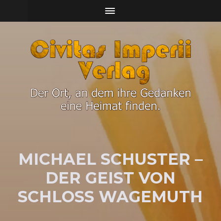
MI­CHA­EL SCHUS­TER –
DER GEIST VON
SCHLOSS WA­GE­MUTH