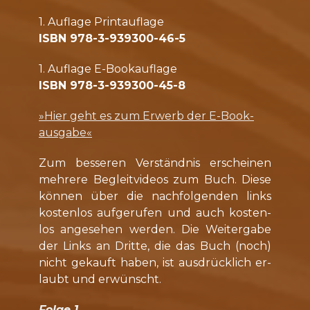
1. Auf­la­ge Print­auflage
ISBN 978-3-939300-46-5
1. Auf­la­ge E-Bookauflage
ISBN 978-3-939300-45-8
»Hier geht es zum Er­werb der E-Book­
aus­ga­be«
Zum bes­se­ren Ver­ständ­nis er­schei­nen
meh­re­re Be­gleit­vi­de­os zum Buch. Die­se
kön­nen über die nach­fol­gen­den links
kos­ten­los auf­ge­ru­fen und auch kos­ten­
los an­ge­se­hen wer­den. Die Wei­ter­ga­be
der Links an Drit­te, die das Buch (noch)
nicht ge­kauft ha­ben, ist aus­drück­lich er­
laubt und er­wünscht.
Folge 1