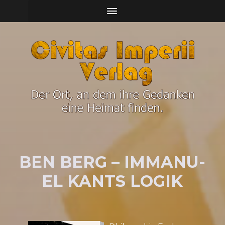
BEN BERG – IM­MA­NU­
EL KANTS LO­GIK