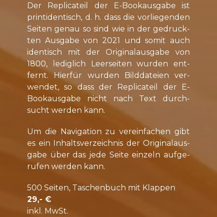
Der Re­pli­ca­teil der E-Book­aus­ga­be ist
print­iden­tisch, d. h. dass die vor­lie­gen­den
Sei­ten ge­nau so sind wie in der ge­druck­
ten Aus­ga­be von 2021 und so­mit auch
iden­tisch mit der Ori­gi­nal­aus­ga­be von
1800, le­dig­lich Leer­sei­ten wur­den ent­
fernt. Hier­für wur­den Bild­da­tei­en ver­
wen­det, so dass der Re­pli­ca­teil der E-
Book­aus­ga­be nicht nach Text durch­
sucht wer­den kann.
Um die Na­vi­ga­ti­on zu ver­ein­fa­chen gibt
es ein In­halts­ver­zeich­nis der Ori­gi­nal­aus­
ga­be über das je­de Sei­te ein­zeln auf­ge­
ru­fen wer­den kann.
500 Sei­ten, Ta­schen­buch mit Klap­pen
29,- €
inkl. MwSt.