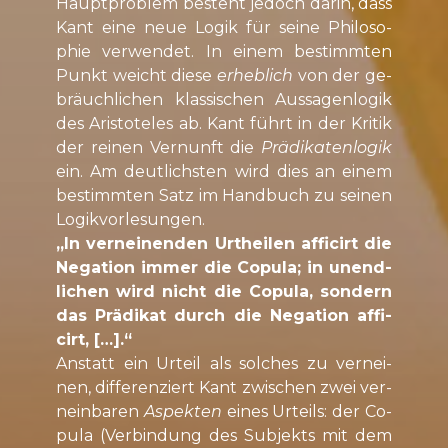
Haupt­pro­blem be­steht je­doch da­rin, dass
Kant ei­ne ne­ue Lo­gik für sei­ne Phi­lo­so­
phie ver­wen­det. In ei­nem be­stimm­ten
Punkt weicht die­se
er­heb­lich
von der ge­
bräuch­li­chen klas­si­schen Aus­sa­gen­lo­gik
des Aris­to­te­les ab. Kant führt in der Kri­tik
der rei­nen Ver­nunft die
Prä­di­ka­ten­lo­gik
ein. Am deut­lichs­ten wird dies an ei­nem
be­stimm­ten Satz im Hand­buch zu sei­nen
Lo­gik­vor­le­sun­gen.
„In ver­nei­nen­den Urth­ei­len af­fi­cirt die
Ne­ga­ti­on im­mer die Copula; in un­end­
li­chen wird nicht die Co­pu­la, son­dern
das Prä­di­kat durch die Ne­ga­ti­on af­fi­
cirt, […].“
An­statt ein Ur­teil als sol­ches zu ver­nei­
nen, dif­fe­ren­ziert Kant zwi­schen zwei ver­
nein­ba­ren
As­pek­ten
ei­nes Ur­teils: der Co­
pu­la (Ver­bin­dung des Sub­jekts mit dem