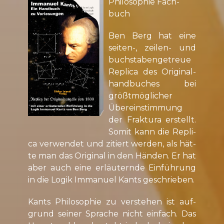
Phi­lo­so­phie Fach­
buch
Ben Berg hat ei­ne
sei­ten-, zei­len- und
buch­sta­ben­ge­treue
Re­pli­ca des Ori­gi­nal­
hand­bu­ches bei
größt­mög­li­cher
Über­ein­stim­mung
der Frak­tu­ra er­stellt.
So­mit kann die Re­pli­
ca ver­wen­det und zi­tiert wer­den, als hät­
te man das Ori­gi­nal in den Hän­den. Er hat
aber auch ei­ne er­läu­tern­de Ein­füh­rung
in die Lo­gik Im­ma­nu­el Kants ge­schrie­ben.
Kants Phi­lo­so­phie zu ver­ste­hen ist auf­
grund sei­ner Spra­che nicht ein­fach. Das