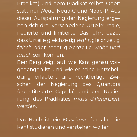
Prä­di­kat) und dem Prä­di­kat selbst. Oder:
statt nur
Nego
, Nego-C und Nego-P. Aus
die­ser Auf­spal­tung der Ne­gie­rung er­ge­
ben sich drei ver­schie­de­ne Ur­tei­le: re­ale,
ne­gier­te und li­mi­tier­te. Das führt da­zu,
dass Ur­tei­le gleich­zei­tig
wahr
, gleich­zei­tig
falsch
oder so­gar gleich­zei­tig
wahr und
falsch
sein kön­nen.
Ben Berg zeigt auf, wie Kant ge­nau vor­
ge­gan­gen ist und wie er sei­ne Ent­schei­
dung er­läu­tert und recht­fer­tigt. Zwi­
schen der Ne­gie­rung des Quan­tors
(quan­ti­fi­zier­te Co­pu­la) und der Ne­gie­
rung des Prä­di­ka­tes
muss dif­fe­ren­ziert
wer­den
.
Das Buch ist ein
Must­have
für al­le die
Kant stu­die­ren und ver­ste­hen wol­len.