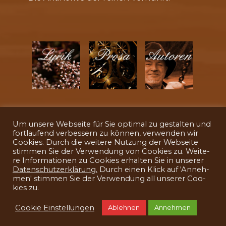
Um un­se­re Web­sei­te für Sie op­ti­mal zu ge­stal­ten und
fort­lau­fend ver­bes­sern zu kön­nen, ver­wen­den wir
Coo­kies. Durch die wei­te­re Nut­zung der Web­sei­te
stim­men Sie der Ver­wen­dung von Coo­kies zu. Wei­te­
VIDEOPUBLIKATIONEN
re In­for­ma­tio­nen zu Coo­kies er­hal­ten Sie in un­se­rer
Da­ten­schutz­er­klä­rung.
Durch ei­nen Klick auf 'An­neh­
men' stim­men Sie der Ver­wen­dung all un­se­rer Coo­
© 2026
CIVITAS IMPERII VERLAG
-
IMPRESSUM
/
kies zu.
DATENSCHUTZERKLÄRUNG
/
ALLGEMEINE
GESCHÄFTSBEDINGUNGEN
Cookie Einstellungen
Ablehnen
Annehmen